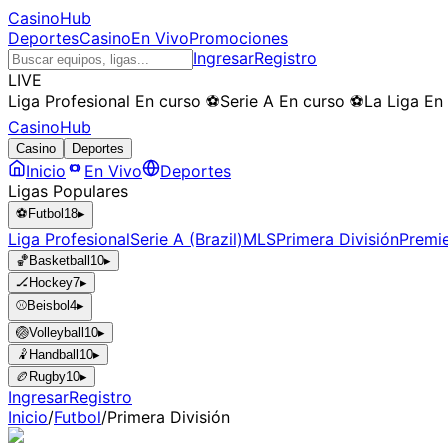
CasinoHub
Deportes
Casino
En Vivo
Promociones
Ingresar
Registro
LIVE
Liga Profesional
En curso
⚽
Serie A
En curso
⚽
La Liga
En
CasinoHub
Casino
Deportes
Inicio
En Vivo
Deportes
Ligas Populares
⚽
Futbol
18
▸
Liga Profesional
Serie A (Brazil)
MLS
Primera División
Premi
🏀
Basketball
10
▸
🏒
Hockey
7
▸
⚾
Beisbol
4
▸
🏐
Volleyball
10
▸
🤾
Handball
10
▸
🏉
Rugby
10
▸
Ingresar
Registro
Inicio
/
Futbol
/
Primera División