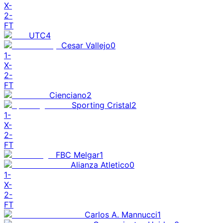
X
-
2
-
FT
UTC
4
Cesar Vallejo
0
1
-
X
-
2
-
FT
Cienciano
2
Sporting Cristal
2
1
-
X
-
2
-
FT
FBC Melgar
1
Alianza Atletico
0
1
-
X
-
2
-
FT
Carlos A. Mannucci
1