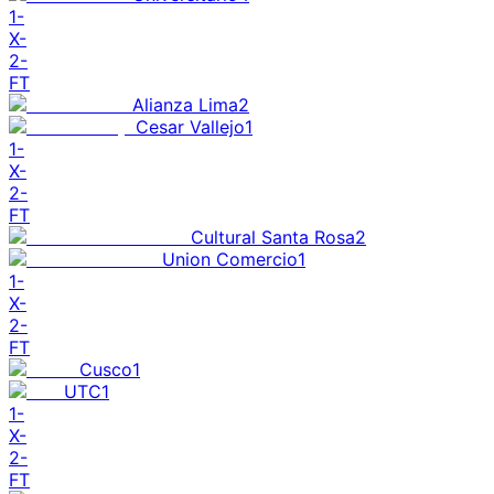
1
-
X
-
2
-
FT
Alianza Lima
2
Cesar Vallejo
1
1
-
X
-
2
-
FT
Cultural Santa Rosa
2
Union Comercio
1
1
-
X
-
2
-
FT
Cusco
1
UTC
1
1
-
X
-
2
-
FT