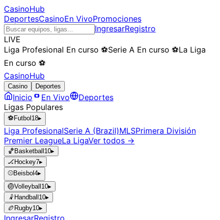
CasinoHub
Deportes
Casino
En Vivo
Promociones
Ingresar
Registro
LIVE
Liga Profesional
En curso
⚽
Serie A
En curso
⚽
La Liga
En curso
⚽
CasinoHub
Casino
Deportes
Inicio
En Vivo
Deportes
Ligas Populares
⚽
Futbol
18
▸
Liga Profesional
Serie A (Brazil)
MLS
Primera División
Premier League
La Liga
Ver todos →
🏀
Basketball
10
▸
🏒
Hockey
7
▸
⚾
Beisbol
4
▸
🏐
Volleyball
10
▸
🤾
Handball
10
▸
🏉
Rugby
10
▸
Ingresar
Registro