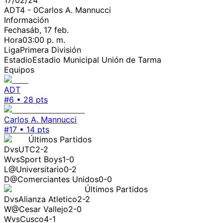
17/02/24
ADT
4
-
0
Carlos A. Mannucci
Información
Fecha
sáb, 17 feb.
Hora
03:00 p. m.
Liga
Primera División
Estadio
Estadio Municipal Unión de Tarma
Equipos
ADT
#
6
•
28
pts
Carlos A. Mannucci
#
17
•
14
pts
Últimos Partidos
D
vs
UTC
2-2
W
vs
Sport Boys
1-0
L
@
Universitario
0-2
D
@
Comerciantes Unidos
0-0
Últimos Partidos
D
vs
Alianza Atletico
2-2
W
@
Cesar Vallejo
2-0
W
vs
Cusco
4-1