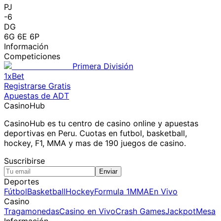
PJ
-6
DG
6
G
6
E
6
P
Información
Competiciones
Primera División
1xBet
Registrarse Gratis
Apuestas de
ADT
CasinoHub
CasinoHub es tu centro de casino online y apuestas
deportivas en Peru. Cuotas en futbol, basketball,
hockey, F1, MMA y mas de 190 juegos de casino.
Suscribirse
Enviar
Deportes
Fútbol
Basketball
Hockey
Formula 1
MMA
En Vivo
Casino
Tragamonedas
Casino en Vivo
Crash Games
Jackpot
Mesa
Información