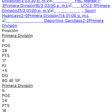
División
9/3
03:30 p. m.
V
FBC Melgar
1-
3
Primera División
16/3
03:00 p. m.
L
UTC
2-1
Primera
División
31/3
01:00 p. m.
V
Sport
Huancayo
2-0
Primera División
7/4
01:00 p. m.
L
Deportivo Garcilaso
2-2
Primera
División
Posición
Primera División
6
POS
28
PTS
17
PJ
+5
DG
8
G
4
E
5
P
Primera División
9
POS
24
PTS
18