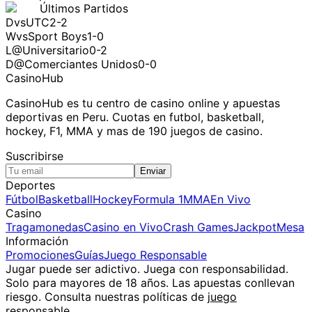
Últimos Partidos
D
vs
UTC
2-2
W
vs
Sport Boys
1-0
L
@
Universitario
0-2
D
@
Comerciantes Unidos
0-0
CasinoHub
CasinoHub es tu centro de casino online y apuestas
deportivas en Peru. Cuotas en futbol, basketball,
hockey, F1, MMA y mas de 190 juegos de casino.
Suscribirse
Enviar
Deportes
Fútbol
Basketball
Hockey
Formula 1
MMA
En Vivo
Casino
Tragamonedas
Casino en Vivo
Crash Games
Jackpot
Mesa
Información
Promociones
Guías
Juego Responsable
Jugar puede ser adictivo. Juega con responsabilidad.
Solo para mayores de 18 años. Las apuestas conllevan
riesgo. Consulta nuestras políticas de
juego
responsable
.