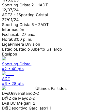
17/05/25
Sporting Cristal
2
-
1
ADT
12/07/24
ADT
3
-
1
Sporting Cristal
27/01/24
Sporting Cristal
6
-
2
ADT
Información
Fecha
sáb, 27 ene.
Hora
03:00 p. m.
Liga
Primera División
Estadio
Estadio Alberto Gallardo
Equipos
Sporting Cristal
#
2
•
40
pts
ADT
#
6
•
28
pts
Últimos Partidos
D
vs
Universitario
2-2
D
@
2 de Mayo
2-2
L
vs
FBC Melgar
1-2
D
@
Deportivo Garcilaso
1-1