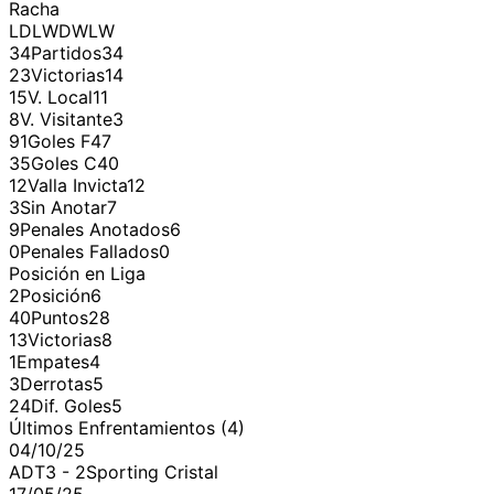
Racha
LDLWDWLW
34
Partidos
34
23
Victorias
14
15
V. Local
11
8
V. Visitante
3
91
Goles F
47
35
Goles C
40
12
Valla Invicta
12
3
Sin Anotar
7
9
Penales Anotados
6
0
Penales Fallados
0
Posición en Liga
2
Posición
6
40
Puntos
28
13
Victorias
8
1
Empates
4
3
Derrotas
5
24
Dif. Goles
5
Últimos Enfrentamientos (
4
)
04/10/25
ADT
3
-
2
Sporting Cristal