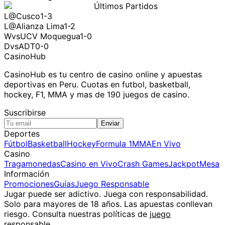
Últimos Partidos
L
@
Cusco
1-3
L
@
Alianza Lima
1-2
W
vs
UCV Moquegua
1-0
D
vs
ADT
0-0
CasinoHub
CasinoHub es tu centro de casino online y apuestas
deportivas en Peru. Cuotas en futbol, basketball,
hockey, F1, MMA y mas de 190 juegos de casino.
Suscribirse
Enviar
Deportes
Fútbol
Basketball
Hockey
Formula 1
MMA
En Vivo
Casino
Tragamonedas
Casino en Vivo
Crash Games
Jackpot
Mesa
Información
Promociones
Guías
Juego Responsable
Jugar puede ser adictivo. Juega con responsabilidad.
Solo para mayores de 18 años. Las apuestas conllevan
riesgo. Consulta nuestras políticas de
juego
responsable
.