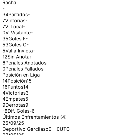
Racha
-
34
Partidos
-
7
Victorias
-
7
V. Local
-
0
V. Visitante
-
35
Goles F
-
53
Goles C
-
5
Valla Invicta
-
12
Sin Anotar
-
6
Penales Anotados
-
0
Penales Fallados
-
Posición en Liga
14
Posición
15
16
Puntos
14
4
Victorias
3
4
Empates
5
9
Derrotas
9
-8
Dif. Goles
-6
Últimos Enfrentamientos (
4
)
25/09/25
Deportivo Garcilaso
0
-
0
UTC