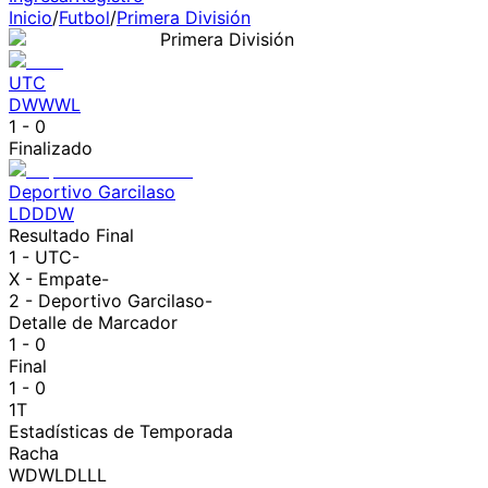
Inicio
/
Futbol
/
Primera División
Primera División
UTC
D
W
W
W
L
1
-
0
Finalizado
Deportivo Garcilaso
L
D
D
D
W
Resultado Final
1 -
UTC
-
X - Empate
-
2 -
Deportivo Garcilaso
-
Detalle de Marcador
1 - 0
Final
1 - 0
1T
Estadísticas de Temporada
Racha
WDWLDLLL