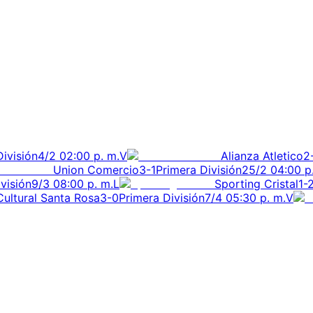
División
4/2
02:00 p. m.
V
Alianza Atletico
2
Union Comercio
3-1
Primera División
25/2
04:00 p
visión
9/3
08:00 p. m.
L
Sporting Cristal
1-
Cultural Santa Rosa
3-0
Primera División
7/4
05:30 p. m.
V