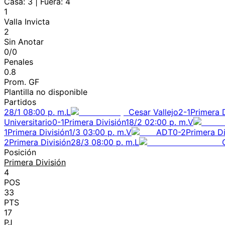
Casa:
3
| Fuera:
4
1
Valla Invicta
2
Sin Anotar
0
/
0
Penales
0.8
Prom. GF
Plantilla no disponible
Partidos
28/1
08:00 p. m.
L
Cesar Vallejo
2-1
Primera 
Universitario
0-1
Primera División
18/2
02:00 p. m.
V
1
Primera División
1/3
03:00 p. m.
V
ADT
0-2
Primera Di
2
Primera División
28/3
08:00 p. m.
L
Posición
Primera División
4
POS
33
PTS
17
PJ