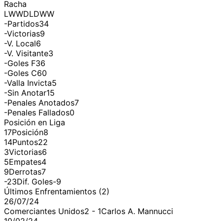
Racha
LWWDLDWW
-
Partidos
34
-
Victorias
9
-
V. Local
6
-
V. Visitante
3
-
Goles F
36
-
Goles C
60
-
Valla Invicta
5
-
Sin Anotar
15
-
Penales Anotados
7
-
Penales Fallados
0
Posición en Liga
17
Posición
8
14
Puntos
22
3
Victorias
6
5
Empates
4
9
Derrotas
7
-23
Dif. Goles
-9
Últimos Enfrentamientos (
2
)
26/07/24
Comerciantes Unidos
2
-
1
Carlos A. Mannucci