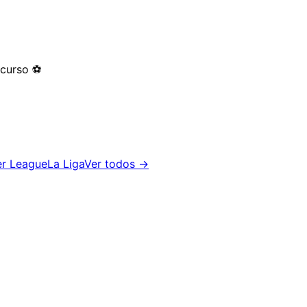
 curso
⚽
er League
La Liga
Ver todos →