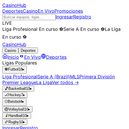
CasinoHub
Deportes
Casino
En Vivo
Promociones
Ingresar
Registro
LIVE
Liga Profesional
En curso
⚽
Serie A
En curso
⚽
La Liga
En curso
⚽
CasinoHub
Casino
Deportes
Inicio
En Vivo
Deportes
Ligas Populares
⚽
Futbol
18
▸
Liga Profesional
Serie A (Brazil)
MLS
Primera División
Premier League
La Liga
Ver todos →
🏀
Basketball
10
▸
🏒
Hockey
7
▸
⚾
Beisbol
4
▸
🏐
Volleyball
10
▸
🤾
Handball
10
▸
🏉
Rugby
10
▸
Ingresar
Registro