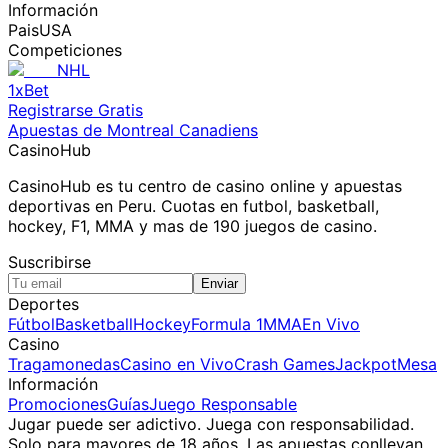
Información
Pais
USA
Competiciones
NHL
1xBet
Registrarse Gratis
Apuestas de
Montreal Canadiens
CasinoHub
CasinoHub es tu centro de casino online y apuestas
deportivas en Peru. Cuotas en futbol, basketball,
hockey, F1, MMA y mas de 190 juegos de casino.
Suscribirse
Enviar
Deportes
Fútbol
Basketball
Hockey
Formula 1
MMA
En Vivo
Casino
Tragamonedas
Casino en Vivo
Crash Games
Jackpot
Mesa
Información
Promociones
Guías
Juego Responsable
Jugar puede ser adictivo. Juega con responsabilidad.
Solo para mayores de 18 años. Las apuestas conllevan