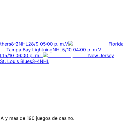
thers
8-2
NHL
28/9
05:00 p. m.
V
Florida
Tampa Bay Lightning
NHL
5/10
04:00 p. m.
V
L
15/10
06:00 p. m.
L
New Jersey
St. Louis Blues
3-4
NHL
MA y mas de 190 juegos de casino.