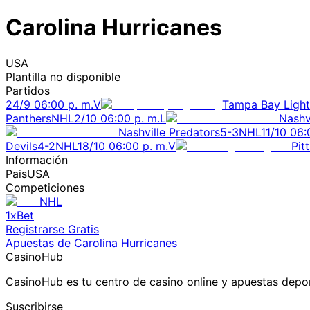
Carolina Hurricanes
USA
Plantilla no disponible
Partidos
24/9
06:00 p. m.
V
Tampa Bay Light
Panthers
NHL
2/10
06:00 p. m.
L
Nashv
Nashville Predators
5-3
NHL
11/10
06:
Devils
4-2
NHL
18/10
06:00 p. m.
V
Pit
Información
Pais
USA
Competiciones
NHL
1xBet
Registrarse Gratis
Apuestas de
Carolina Hurricanes
CasinoHub
CasinoHub es tu centro de casino online y apuestas depor
Suscribirse