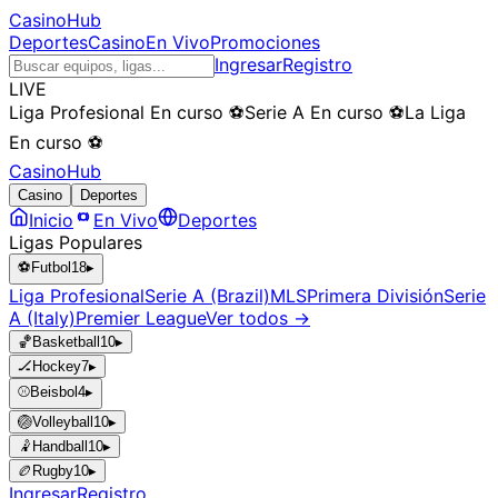
CasinoHub
Deportes
Casino
En Vivo
Promociones
Ingresar
Registro
LIVE
Liga Profesional
En curso
⚽
Serie A
En curso
⚽
La Liga
En curso
⚽
CasinoHub
Casino
Deportes
Inicio
En Vivo
Deportes
Ligas Populares
⚽
Futbol
18
▸
Liga Profesional
Serie A (Brazil)
MLS
Primera División
Serie
A (Italy)
Premier League
Ver todos →
🏀
Basketball
10
▸
🏒
Hockey
7
▸
⚾
Beisbol
4
▸
🏐
Volleyball
10
▸
🤾
Handball
10
▸
🏉
Rugby
10
▸
Ingresar
Registro