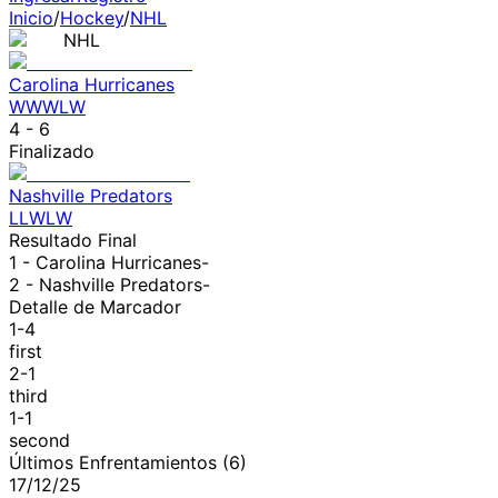
Inicio
/
Hockey
/
NHL
NHL
Carolina Hurricanes
W
W
W
L
W
4
-
6
Finalizado
Nashville Predators
L
L
W
L
W
Resultado Final
1 -
Carolina Hurricanes
-
2 -
Nashville Predators
-
Detalle de Marcador
1-4
first
2-1
third
1-1
second
Últimos Enfrentamientos (
6
)
17/12/25