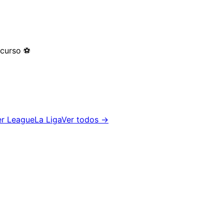
 curso
⚽
er League
La Liga
Ver todos →