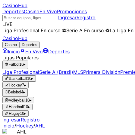
CasinoHub
Deportes
Casino
En Vivo
Promociones
Ingresar
Registro
LIVE
Liga Profesional
En curso
⚽
Serie A
En curso
⚽
La Liga
En
CasinoHub
Casino
Deportes
Inicio
En Vivo
Deportes
Ligas Populares
⚽
Futbol
18
▸
Liga Profesional
Serie A (Brazil)
MLS
Primera División
Premi
🏀
Basketball
10
▸
🏒
Hockey
7
▸
⚾
Beisbol
4
▸
🏐
Volleyball
10
▸
🤾
Handball
10
▸
🏉
Rugby
10
▸
Ingresar
Registro
Inicio
/
Hockey
/
AHL
AHL