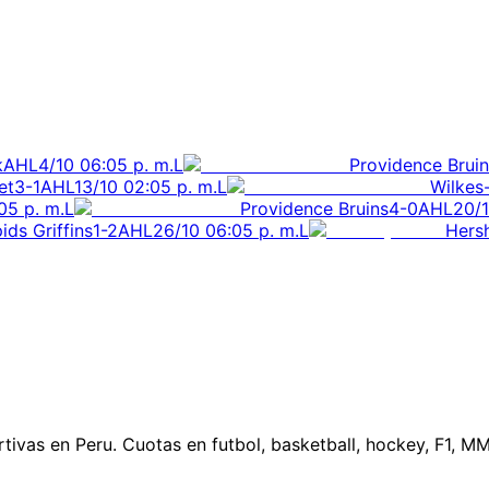
k
AHL
4/10
06:05 p. m.
L
Providence Bruin
et
3-1
AHL
13/10
02:05 p. m.
L
Wilkes
05 p. m.
L
Providence Bruins
4-0
AHL
20/
ids Griffins
1-2
AHL
26/10
06:05 p. m.
L
Hers
tivas en Peru. Cuotas en futbol, basketball, hockey, F1, M