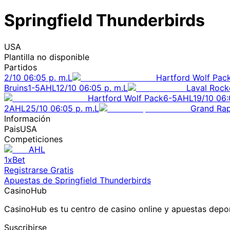
Springfield Thunderbirds
USA
Plantilla no disponible
Partidos
2/10
06:05 p. m.
L
Hartford Wolf Pac
Bruins
1-5
AHL
12/10
06:05 p. m.
L
Laval Rock
Hartford Wolf Pack
6-5
AHL
19/10
06:
2
AHL
25/10
06:05 p. m.
L
Grand Rap
Información
Pais
USA
Competiciones
AHL
1xBet
Registrarse Gratis
Apuestas de
Springfield Thunderbirds
CasinoHub
CasinoHub es tu centro de casino online y apuestas depor
Suscribirse