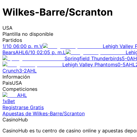
Wilkes-Barre/Scranton
USA
Plantilla no disponible
Partidos
1/10
06:00 p. m.
V
Lehigh Valley
Bears
AHL
6/10
02:05 p. m.
L
Lehi
Springfield Thunderbirds
5-0
AH
Lehigh Valley Phantoms
0-5
AHL
Crunch
3-2
AHL
Información
Pais
USA
Competiciones
AHL
1xBet
Registrarse Gratis
Apuestas de
Wilkes-Barre/Scranton
CasinoHub
CasinoHub es tu centro de casino online y apuestas depor