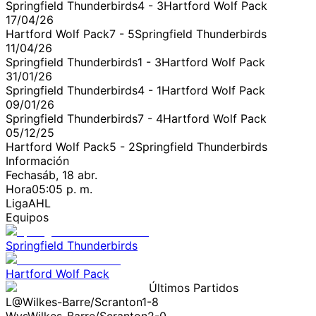
Springfield Thunderbirds
4
-
3
Hartford Wolf Pack
17/04/26
Hartford Wolf Pack
7
-
5
Springfield Thunderbirds
11/04/26
Springfield Thunderbirds
1
-
3
Hartford Wolf Pack
31/01/26
Springfield Thunderbirds
4
-
1
Hartford Wolf Pack
09/01/26
Springfield Thunderbirds
7
-
4
Hartford Wolf Pack
05/12/25
Hartford Wolf Pack
5
-
2
Springfield Thunderbirds
Información
Fecha
sáb, 18 abr.
Hora
05:05 p. m.
Liga
AHL
Equipos
Springfield Thunderbirds
Hartford Wolf Pack
Últimos Partidos
L
@
Wilkes-Barre/Scranton
1-8