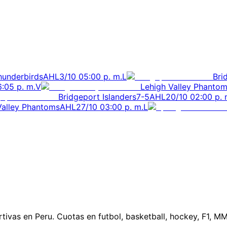
hunderbirds
AHL
3/10
05:00 p. m.
L
Bri
:05 p. m.
V
Lehigh Valley Phanto
Bridgeport Islanders
7-5
AHL
20/10
02:00 p. 
Valley Phantoms
AHL
27/10
03:00 p. m.
L
tivas en Peru. Cuotas en futbol, basketball, hockey, F1, M