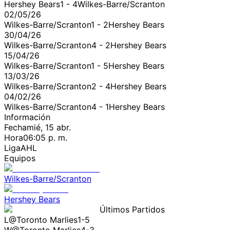
Hershey Bears
1
-
4
Wilkes-Barre/Scranton
02/05/26
Wilkes-Barre/Scranton
1
-
2
Hershey Bears
30/04/26
Wilkes-Barre/Scranton
4
-
2
Hershey Bears
15/04/26
Wilkes-Barre/Scranton
1
-
5
Hershey Bears
13/03/26
Wilkes-Barre/Scranton
2
-
4
Hershey Bears
04/02/26
Wilkes-Barre/Scranton
4
-
1
Hershey Bears
Información
Fecha
mié, 15 abr.
Hora
06:05 p. m.
Liga
AHL
Equipos
Wilkes-Barre/Scranton
Hershey Bears
Últimos Partidos
L
@
Toronto Marlies
1-5