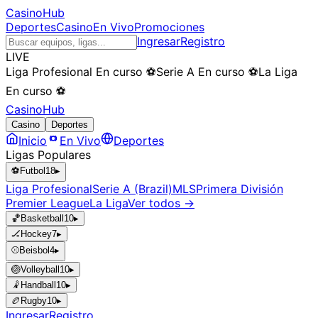
CasinoHub
Deportes
Casino
En Vivo
Promociones
Ingresar
Registro
LIVE
Liga Profesional
En curso
⚽
Serie A
En curso
⚽
La Liga
En curso
⚽
CasinoHub
Casino
Deportes
Inicio
En Vivo
Deportes
Ligas Populares
⚽
Futbol
18
▸
Liga Profesional
Serie A (Brazil)
MLS
Primera División
Premier League
La Liga
Ver todos →
🏀
Basketball
10
▸
🏒
Hockey
7
▸
⚾
Beisbol
4
▸
🏐
Volleyball
10
▸
🤾
Handball
10
▸
🏉
Rugby
10
▸
Ingresar
Registro