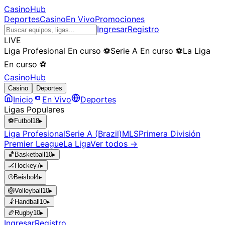
CasinoHub
Deportes
Casino
En Vivo
Promociones
Ingresar
Registro
LIVE
Liga Profesional
En curso
⚽
Serie A
En curso
⚽
La Liga
En curso
⚽
CasinoHub
Casino
Deportes
Inicio
En Vivo
Deportes
Ligas Populares
⚽
Futbol
18
▸
Liga Profesional
Serie A (Brazil)
MLS
Primera División
Premier League
La Liga
Ver todos →
🏀
Basketball
10
▸
🏒
Hockey
7
▸
⚾
Beisbol
4
▸
🏐
Volleyball
10
▸
🤾
Handball
10
▸
🏉
Rugby
10
▸
Ingresar
Registro