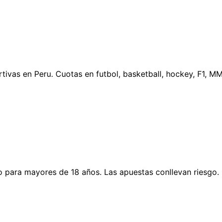
tivas en Peru. Cuotas en futbol, basketball, hockey, F1, M
o para mayores de 18 años. Las apuestas conllevan riesgo. 