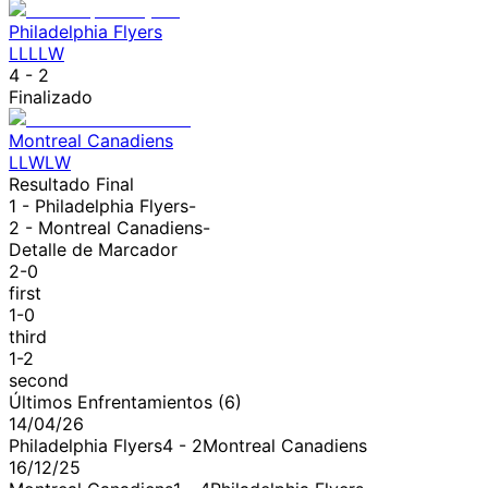
Philadelphia Flyers
L
L
L
L
W
4
-
2
Finalizado
Montreal Canadiens
L
L
W
L
W
Resultado Final
1 -
Philadelphia Flyers
-
2 -
Montreal Canadiens
-
Detalle de Marcador
2-0
first
1-0
third
1-2
second
Últimos Enfrentamientos (
6
)
14/04/26
Philadelphia Flyers
4
-
2
Montreal Canadiens
16/12/25