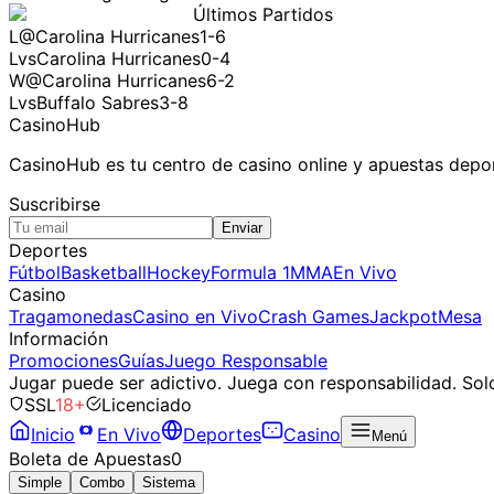
Últimos Partidos
L
@
Carolina Hurricanes
1-6
L
vs
Carolina Hurricanes
0-4
W
@
Carolina Hurricanes
6-2
L
vs
Buffalo Sabres
3-8
CasinoHub
CasinoHub es tu centro de casino online y apuestas depor
Suscribirse
Enviar
Deportes
Fútbol
Basketball
Hockey
Formula 1
MMA
En Vivo
Casino
Tragamonedas
Casino en Vivo
Crash Games
Jackpot
Mesa
Información
Promociones
Guías
Juego Responsable
Jugar puede ser adictivo. Juega con responsabilidad. Sol
SSL
18+
Licenciado
Inicio
En Vivo
Deportes
Casino
Menú
Boleta de Apuestas
0
Simple
Combo
Sistema