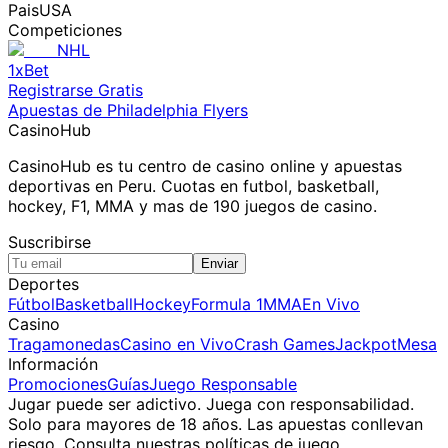
Pais
USA
Competiciones
NHL
1xBet
Registrarse Gratis
Apuestas de
Philadelphia Flyers
CasinoHub
CasinoHub es tu centro de casino online y apuestas
deportivas en Peru. Cuotas en futbol, basketball,
hockey, F1, MMA y mas de 190 juegos de casino.
Suscribirse
Enviar
Deportes
Fútbol
Basketball
Hockey
Formula 1
MMA
En Vivo
Casino
Tragamonedas
Casino en Vivo
Crash Games
Jackpot
Mesa
Información
Promociones
Guías
Juego Responsable
Jugar puede ser adictivo. Juega con responsabilidad.
Solo para mayores de 18 años. Las apuestas conllevan
riesgo. Consulta nuestras políticas de
juego