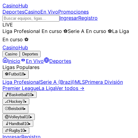
CasinoHub
Deportes
Casino
En Vivo
Promociones
Ingresar
Registro
LIVE
Liga Profesional
En curso
⚽
Serie A
En curso
⚽
La Liga
En curso
⚽
CasinoHub
Casino
Deportes
Inicio
En Vivo
Deportes
Ligas Populares
⚽
Futbol
18
▸
Liga Profesional
Serie A (Brazil)
MLS
Primera División
Premier League
La Liga
Ver todos →
🏀
Basketball
10
▸
🏒
Hockey
7
▸
⚾
Beisbol
4
▸
🏐
Volleyball
10
▸
🤾
Handball
10
▸
🏉
Rugby
10
▸
Ingresar
Registro