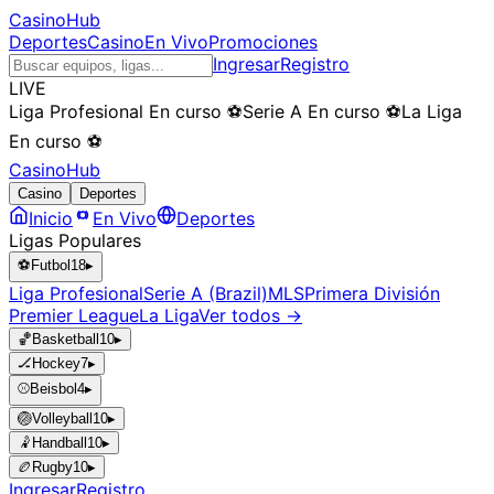
CasinoHub
Deportes
Casino
En Vivo
Promociones
Ingresar
Registro
LIVE
Liga Profesional
En curso
⚽
Serie A
En curso
⚽
La Liga
En curso
⚽
CasinoHub
Casino
Deportes
Inicio
En Vivo
Deportes
Ligas Populares
⚽
Futbol
18
▸
Liga Profesional
Serie A (Brazil)
MLS
Primera División
Premier League
La Liga
Ver todos →
🏀
Basketball
10
▸
🏒
Hockey
7
▸
⚾
Beisbol
4
▸
🏐
Volleyball
10
▸
🤾
Handball
10
▸
🏉
Rugby
10
▸
Ingresar
Registro