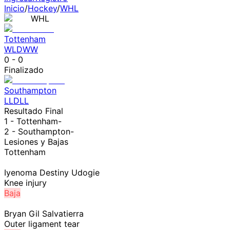
Inicio
/
Hockey
/
WHL
WHL
Tottenham
W
L
D
W
W
0
-
0
Finalizado
Southampton
L
L
D
L
L
Resultado Final
1 -
Tottenham
-
2 -
Southampton
-
Lesiones y Bajas
Tottenham
Iyenoma Destiny Udogie
Knee injury
Baja
Bryan Gil Salvatierra
Outer ligament tear