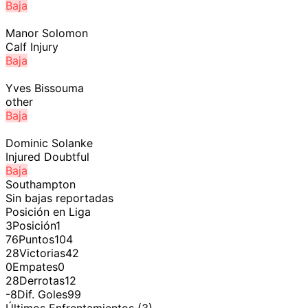
Baja
Manor Solomon
Calf Injury
Baja
Yves Bissouma
other
Baja
Dominic Solanke
Injured Doubtful
Baja
Southampton
Sin bajas reportadas
Posición en Liga
3
Posición
1
76
Puntos
104
28
Victorias
42
0
Empates
0
28
Derrotas
12
-8
Dif. Goles
99