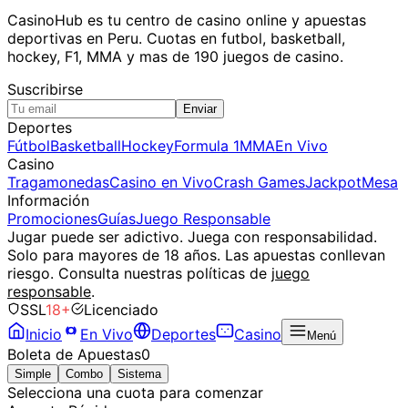
CasinoHub es tu centro de casino online y apuestas
deportivas en Peru. Cuotas en futbol, basketball,
hockey, F1, MMA y mas de 190 juegos de casino.
Suscribirse
Enviar
Deportes
Fútbol
Basketball
Hockey
Formula 1
MMA
En Vivo
Casino
Tragamonedas
Casino en Vivo
Crash Games
Jackpot
Mesa
Información
Promociones
Guías
Juego Responsable
Jugar puede ser adictivo. Juega con responsabilidad.
Solo para mayores de 18 años. Las apuestas conllevan
riesgo. Consulta nuestras políticas de
juego
responsable
.
SSL
18+
Licenciado
Inicio
En Vivo
Deportes
Casino
Menú
Boleta de Apuestas
0
Simple
Combo
Sistema
Selecciona una cuota para comenzar