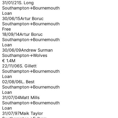
31/01/21
S. Long
Southampton
→
Bournemouth
Loan
30/06/15
Artur Boruc
Southampton
→
Bournemouth
Free
18/09/14
Artur Boruc
Southampton
→
Bournemouth
Loan
30/06/09
Andrew Surman
Southampton
→
Wolves
€ 1.4M
22/11/06
S. Gillett
Southampton
→
Bournemouth
Loan
02/08/06
L. Best
Southampton
→
Bournemouth
Loan
31/07/04
Matt Mills
Southampton
→
Bournemouth
Loan
31/07/97
Maik Taylor