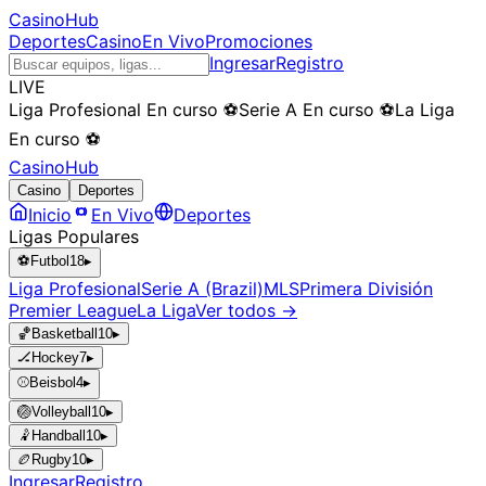
CasinoHub
Deportes
Casino
En Vivo
Promociones
Ingresar
Registro
LIVE
Liga Profesional
En curso
⚽
Serie A
En curso
⚽
La Liga
En curso
⚽
CasinoHub
Casino
Deportes
Inicio
En Vivo
Deportes
Ligas Populares
⚽
Futbol
18
▸
Liga Profesional
Serie A (Brazil)
MLS
Primera División
Premier League
La Liga
Ver todos →
🏀
Basketball
10
▸
🏒
Hockey
7
▸
⚾
Beisbol
4
▸
🏐
Volleyball
10
▸
🤾
Handball
10
▸
🏉
Rugby
10
▸
Ingresar
Registro