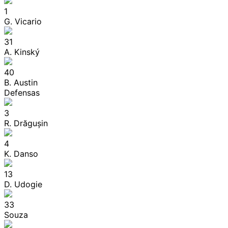
1
G. Vicario
31
A. Kinský
40
B. Austin
Defensas
3
R. Drăgușin
4
K. Danso
13
D. Udogie
33
Souza