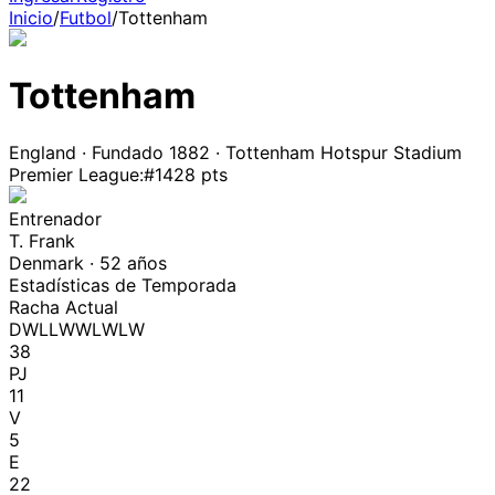
Inicio
/
Futbol
/
Tottenham
Tottenham
England
· Fundado 1882
· Tottenham Hotspur Stadium
Premier League
:
#
14
28
pts
Entrenador
T. Frank
Denmark
· 52 años
Estadísticas de Temporada
Racha Actual
D
W
L
L
W
W
L
W
L
W
38
PJ
11
V
5
E
22