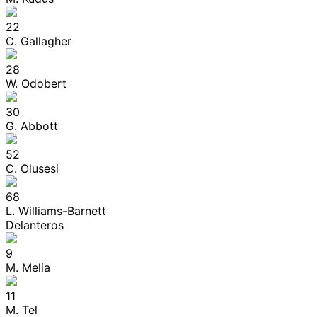
22
C. Gallagher
28
W. Odobert
30
G. Abbott
52
C. Olusesi
68
L. Williams-Barnett
Delanteros
9
M. Melia
11
M. Tel