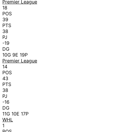
Premier League
18
POS
39
PTS
38
PJ
-19
DG
10
G
9
E
19
P
Premier League
14
POS
43
PTS
38
PJ
-16
DG
11
G
10
E
17
P
WHL
1
POS