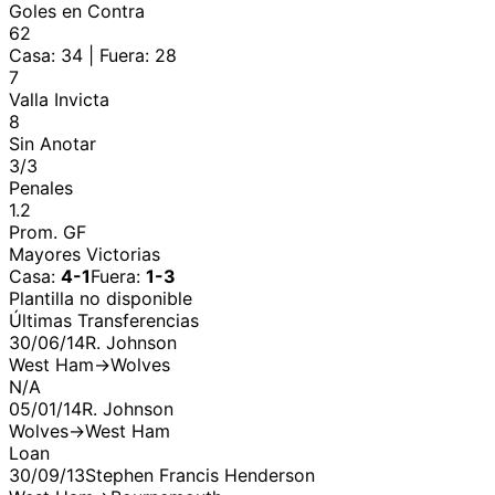
Goles en Contra
62
Casa:
34
| Fuera:
28
7
Valla Invicta
8
Sin Anotar
3
/
3
Penales
1.2
Prom. GF
Mayores Victorias
Casa:
4-1
Fuera:
1-3
Plantilla no disponible
Últimas Transferencias
30/06/14
R. Johnson
West Ham
→
Wolves
N/A
05/01/14
R. Johnson
Wolves
→
West Ham
Loan
30/09/13
Stephen Francis Henderson