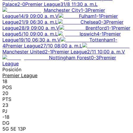
Palace
2-0
Premier League
31/8
11:30 a. m.
L
Manchester City
1-3
Premier
League
14/9
09:00 a. m.
V
Fulham
1-1
Premier
League
21/9
06:30 a. m.
L
Chelsea
0-3
Premier
League
28/9
09:00 a. m.
V
Brentford
1-1
Premier
League
5/10
09:00 a. m.
L
Ipswich
4-1
Premier
League
19/10
06:30 a. m.
V
Tottenham
1-
4
Premier League
27/10
08:00 a. m.
L
Manchester United
2-1
Premier League
2/11
10:00 a. m.
V
Nottingham Forest
0-3
Premier
League
Posición
Premier League
18
POS
20
PTS
23
PJ
-18
DG
5
G
5
E
13
P