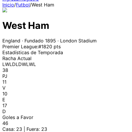
Inicio
/
Futbol
/
West Ham
West Ham
England
· Fundado 1895
· London Stadium
Premier League
:
#
18
20
pts
Estadísticas de Temporada
Racha Actual
L
W
L
D
L
D
W
L
W
L
38
PJ
11
V
10
E
17
D
Goles a Favor
46
Casa:
23
| Fuera:
23