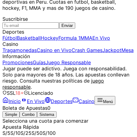
deportivas en Peru. Cuotas en futbol, basketball,
hockey, F1, MMA y mas de 190 juegos de casino.
Suscribirse
Enviar
Deportes
Fútbol
Basketball
Hockey
Formula 1
MMA
En Vivo
Casino
Tragamonedas
Casino en Vivo
Crash Games
Jackpot
Mesa
Información
Promociones
Guías
Juego Responsable
Jugar puede ser adictivo. Juega con responsabilidad.
Solo para mayores de 18 años. Las apuestas conllevan
riesgo. Consulta nuestras políticas de
juego
responsable
.
SSL
18+
Licenciado
Inicio
En Vivo
Deportes
Casino
Menú
Boleta de Apuestas
0
Simple
Combo
Sistema
Selecciona una cuota para comenzar
Apuesta Rápida
S/5
S/10
S/25
S/50
S/100