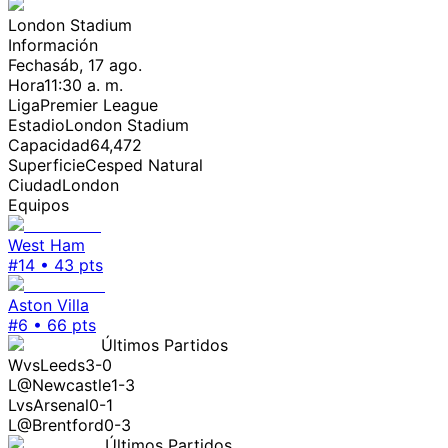
London Stadium
Información
Fecha
sáb, 17 ago.
Hora
11:30 a. m.
Liga
Premier League
Estadio
London Stadium
Capacidad
64,472
Superficie
Cesped Natural
Ciudad
London
Equipos
West Ham
#
14
•
43
pts
Aston Villa
#
6
•
66
pts
Últimos Partidos
W
vs
Leeds
3-0
L
@
Newcastle
1-3
L
vs
Arsenal
0-1
L
@
Brentford
0-3
Últimos Partidos