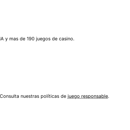
MA y mas de 190 juegos de casino.
Consulta nuestras políticas de
juego responsable
.