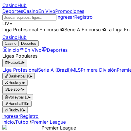
CasinoHub
Deportes
Casino
En Vivo
Promociones
Ingresar
Registro
LIVE
Liga Profesional
En curso
⚽
Serie A
En curso
⚽
La Liga
En
CasinoHub
Casino
Deportes
Inicio
En Vivo
Deportes
Ligas Populares
⚽
Futbol
18
▸
Liga Profesional
Serie A (Brazil)
MLS
Primera División
Premi
🏀
Basketball
10
▸
🏒
Hockey
7
▸
⚾
Beisbol
4
▸
🏐
Volleyball
10
▸
🤾
Handball
10
▸
🏉
Rugby
10
▸
Ingresar
Registro
Inicio
/
Futbol
/
Premier League
Premier League