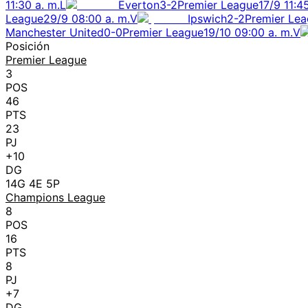
11:30 a. m.
L
Everton
3-2
Premier League
17/9
11:4
League
29/9
08:00 a. m.
V
Ipswich
2-2
Premier Le
Manchester United
0-0
Premier League
19/10
09:00 a. m.
V
Posición
Premier League
3
POS
46
PTS
23
PJ
+10
DG
14
G
4
E
5
P
Champions League
8
POS
16
PTS
8
PJ
+7
DG