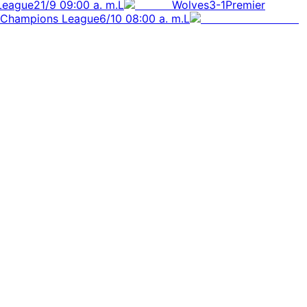
League
21/9
09:00 a. m.
L
Wolves
3-1
Premier
Champions League
6/10
08:00 a. m.
L