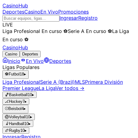
CasinoHub
Deportes
Casino
En Vivo
Promociones
Ingresar
Registro
LIVE
Liga Profesional
En curso
⚽
Serie A
En curso
⚽
La Liga
En curso
⚽
CasinoHub
Casino
Deportes
Inicio
En Vivo
Deportes
Ligas Populares
⚽
Futbol
18
▸
Liga Profesional
Serie A (Brazil)
MLS
Primera División
Premier League
La Liga
Ver todos →
🏀
Basketball
10
▸
🏒
Hockey
7
▸
⚾
Beisbol
4
▸
🏐
Volleyball
10
▸
🤾
Handball
10
▸
🏉
Rugby
10
▸
Ingresar
Registro