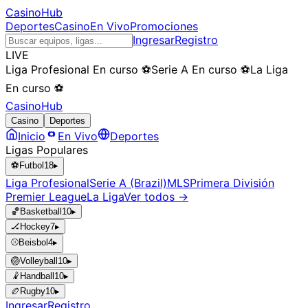
CasinoHub
Deportes
Casino
En Vivo
Promociones
Ingresar
Registro
LIVE
Liga Profesional
En curso
⚽
Serie A
En curso
⚽
La Liga
En curso
⚽
CasinoHub
Casino
Deportes
Inicio
En Vivo
Deportes
Ligas Populares
⚽
Futbol
18
▸
Liga Profesional
Serie A (Brazil)
MLS
Primera División
Premier League
La Liga
Ver todos →
🏀
Basketball
10
▸
🏒
Hockey
7
▸
⚾
Beisbol
4
▸
🏐
Volleyball
10
▸
🤾
Handball
10
▸
🏉
Rugby
10
▸
Ingresar
Registro