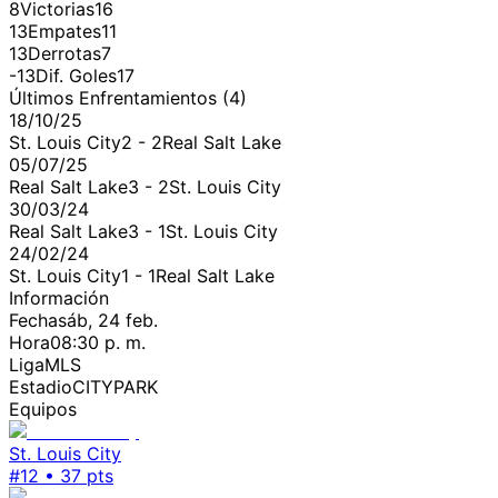
8
Victorias
16
13
Empates
11
13
Derrotas
7
-13
Dif. Goles
17
Últimos Enfrentamientos (
4
)
18/10/25
St. Louis City
2
-
2
Real Salt Lake
05/07/25
Real Salt Lake
3
-
2
St. Louis City
30/03/24
Real Salt Lake
3
-
1
St. Louis City
24/02/24
St. Louis City
1
-
1
Real Salt Lake
Información
Fecha
sáb, 24 feb.
Hora
08:30 p. m.
Liga
MLS
Estadio
CITYPARK
Equipos
St. Louis City
#
12
•
37
pts