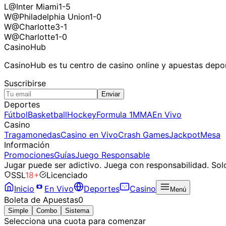
L
@
Inter Miami
1-5
W
@
Philadelphia Union
1-0
W
@
Charlotte
3-1
W
@
Charlotte
1-0
CasinoHub
CasinoHub es tu centro de casino online y apuestas depor
Suscribirse
Enviar
Deportes
Fútbol
Basketball
Hockey
Formula 1
MMA
En Vivo
Casino
Tragamonedas
Casino en Vivo
Crash Games
Jackpot
Mesa
Información
Promociones
Guías
Juego Responsable
Jugar puede ser adictivo. Juega con responsabilidad. Sol
SSL
18+
Licenciado
Inicio
En Vivo
Deportes
Casino
Menú
Boleta de Apuestas
0
Simple
Combo
Sistema
Selecciona una cuota para comenzar