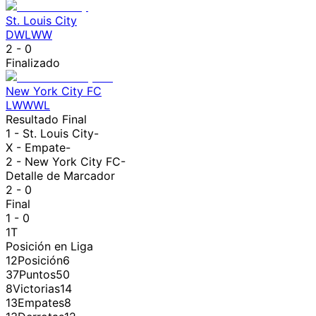
St. Louis City
D
W
L
W
W
2
-
0
Finalizado
New York City FC
L
W
W
W
L
Resultado Final
1 -
St. Louis City
-
X - Empate
-
2 -
New York City FC
-
Detalle de Marcador
2 - 0
Final
1 - 0
1T
Posición en Liga
12
Posición
6
37
Puntos
50
8
Victorias
14
13
Empates
8