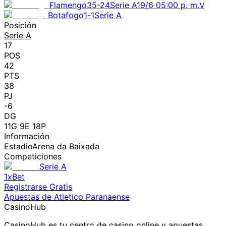
Flamengo
35-24
Serie A
19/6
05:00 p. m.
V
Botafogo
1-1
Serie A
Posición
Serie A
17
POS
42
PTS
38
PJ
-6
DG
11
G
9
E
18
P
Información
Estadio
Arena da Baixada
Competiciones
Serie A
1xBet
Registrarse Gratis
Apuestas de
Atletico Paranaense
CasinoHub
CasinoHub es tu centro de casino online y apuestas