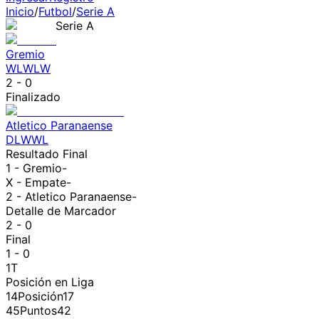
Inicio
/
Futbol
/
Serie A
Serie A
Gremio
W
L
W
L
W
2
-
0
Finalizado
Atletico Paranaense
D
L
W
W
L
Resultado Final
1 -
Gremio
-
X - Empate
-
2 -
Atletico Paranaense
-
Detalle de Marcador
2 - 0
Final
1 - 0
1T
Posición en Liga
14
Posición
17
45
Puntos
42