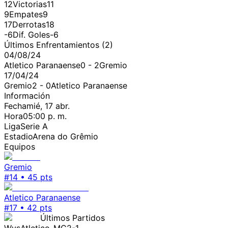
12
Victorias
11
9
Empates
9
17
Derrotas
18
-6
Dif. Goles
-6
Últimos Enfrentamientos (
2
)
04/08/24
Atletico Paranaense
0
-
2
Gremio
17/04/24
Gremio
2
-
0
Atletico Paranaense
Información
Fecha
mié, 17 abr.
Hora
05:00 p. m.
Liga
Serie A
Estadio
Arena do Grêmio
Equipos
Gremio
#
14
•
45
pts
Atletico Paranaense
#
17
•
42
pts
Últimos Partidos