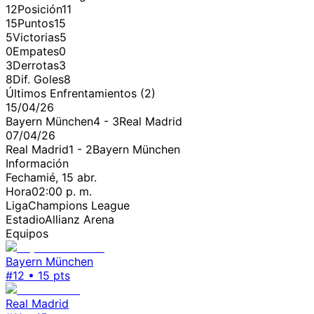
12
Posición
11
15
Puntos
15
5
Victorias
5
0
Empates
0
3
Derrotas
3
8
Dif. Goles
8
Últimos Enfrentamientos (
2
)
15/04/26
Bayern München
4
-
3
Real Madrid
07/04/26
Real Madrid
1
-
2
Bayern München
Información
Fecha
mié, 15 abr.
Hora
02:00 p. m.
Liga
Champions League
Estadio
Allianz Arena
Equipos
Bayern München
#
12
•
15
pts
Real Madrid