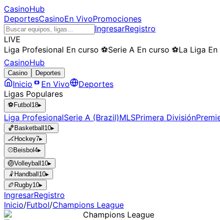
CasinoHub
Deportes
Casino
En Vivo
Promociones
Ingresar
Registro
LIVE
Liga Profesional
En curso
⚽
Serie A
En curso
⚽
La Liga
En
CasinoHub
Casino
Deportes
Inicio
En Vivo
Deportes
Ligas Populares
⚽
Futbol
18
▸
Liga Profesional
Serie A (Brazil)
MLS
Primera División
Premi
🏀
Basketball
10
▸
🏒
Hockey
7
▸
⚾
Beisbol
4
▸
🏐
Volleyball
10
▸
🤾
Handball
10
▸
🏉
Rugby
10
▸
Ingresar
Registro
Inicio
/
Futbol
/
Champions League
Champions League