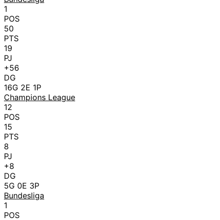
1
POS
50
PTS
19
PJ
+56
DG
16
G
2
E
1
P
Champions League
12
POS
15
PTS
8
PJ
+8
DG
5
G
0
E
3
P
Bundesliga
1
POS