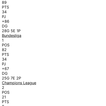
89
PTS
34
PJ
+86
DG
28
G
5
E
1
P
Bundesliga
1
POS
82
PTS
34
PJ
+67
DG
25
G
7
E
2
P
Champions League
2
POS
21
PTS