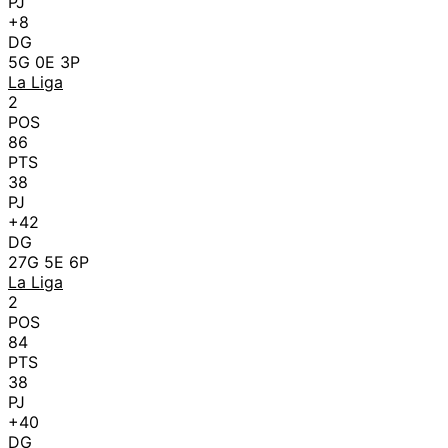
PJ
+8
DG
5
G
0
E
3
P
La Liga
2
POS
86
PTS
38
PJ
+42
DG
27
G
5
E
6
P
La Liga
2
POS
84
PTS
38
PJ
+40
DG