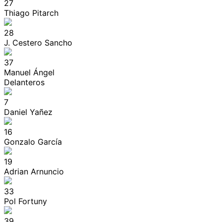
27
Thiago Pitarch
28
J. Cestero Sancho
37
Manuel Ángel
Delanteros
7
Daniel Yañez
16
Gonzalo García
19
Adrian Arnuncio
33
Pol Fortuny
39