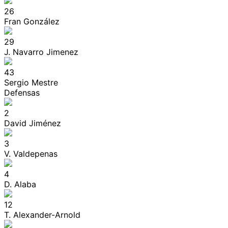
26
Fran González
29
J. Navarro Jimenez
43
Sergio Mestre
Defensas
2
David Jiménez
3
V. Valdepenas
4
D. Alaba
12
T. Alexander-Arnold