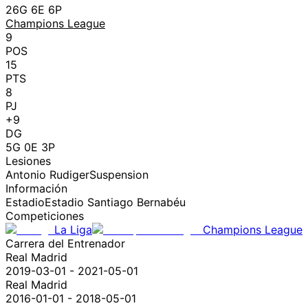
26
G
6
E
6
P
Champions League
9
POS
15
PTS
8
PJ
+9
DG
5
G
0
E
3
P
Lesiones
Antonio Rudiger
Suspension
Información
Estadio
Estadio Santiago Bernabéu
Competiciones
La Liga
Champions League
Carrera del Entrenador
Real Madrid
2019-03-01
-
2021-05-01
Real Madrid
2016-01-01
-
2018-05-01