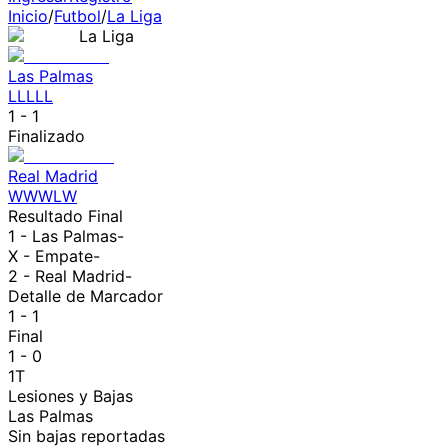
Inicio
/
Futbol
/
La Liga
La Liga
Las Palmas
L
L
L
L
L
1
-
1
Finalizado
Real Madrid
W
W
W
L
W
Resultado Final
1 -
Las Palmas
-
X - Empate
-
2 -
Real Madrid
-
Detalle de Marcador
1 - 1
Final
1 - 0
1T
Lesiones y Bajas
Las Palmas
Sin bajas reportadas