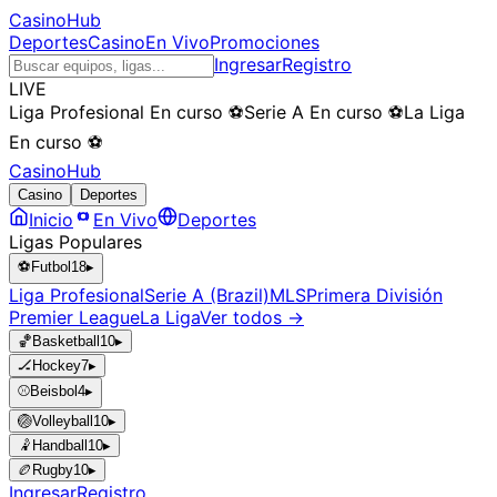
CasinoHub
Deportes
Casino
En Vivo
Promociones
Ingresar
Registro
LIVE
Liga Profesional
En curso
⚽
Serie A
En curso
⚽
La Liga
En curso
⚽
CasinoHub
Casino
Deportes
Inicio
En Vivo
Deportes
Ligas Populares
⚽
Futbol
18
▸
Liga Profesional
Serie A (Brazil)
MLS
Primera División
Premier League
La Liga
Ver todos →
🏀
Basketball
10
▸
🏒
Hockey
7
▸
⚾
Beisbol
4
▸
🏐
Volleyball
10
▸
🤾
Handball
10
▸
🏉
Rugby
10
▸
Ingresar
Registro