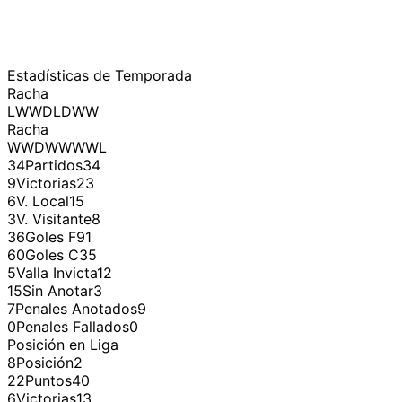
Estadísticas de Temporada
Racha
LWWDLDWW
Racha
WWDWWWWL
34
Partidos
34
9
Victorias
23
6
V. Local
15
3
V. Visitante
8
36
Goles F
91
60
Goles C
35
5
Valla Invicta
12
15
Sin Anotar
3
7
Penales Anotados
9
0
Penales Fallados
0
Posición en Liga
8
Posición
2
22
Puntos
40
6
Victorias
13