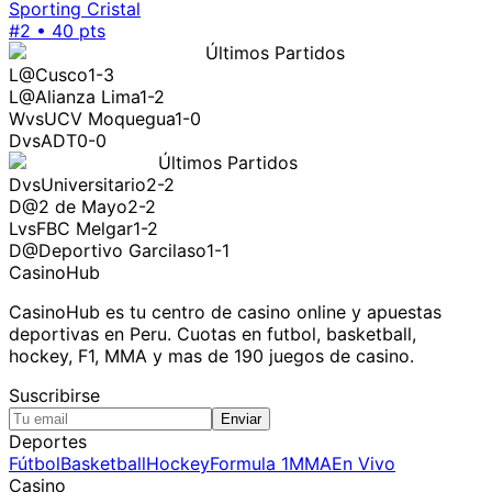
Sporting Cristal
#
2
•
40
pts
Últimos Partidos
L
@
Cusco
1-3
L
@
Alianza Lima
1-2
W
vs
UCV Moquegua
1-0
D
vs
ADT
0-0
Últimos Partidos
D
vs
Universitario
2-2
D
@
2 de Mayo
2-2
L
vs
FBC Melgar
1-2
D
@
Deportivo Garcilaso
1-1
CasinoHub
CasinoHub es tu centro de casino online y apuestas
deportivas en Peru. Cuotas en futbol, basketball,
hockey, F1, MMA y mas de 190 juegos de casino.
Suscribirse
Enviar
Deportes
Fútbol
Basketball
Hockey
Formula 1
MMA
En Vivo
Casino