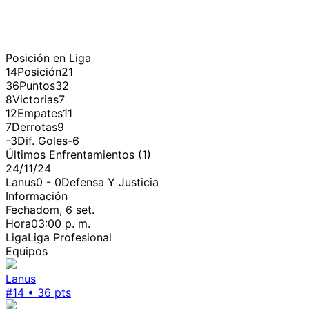
Posición en Liga
14
Posición
21
36
Puntos
32
8
Victorias
7
12
Empates
11
7
Derrotas
9
-3
Dif. Goles
-6
Últimos Enfrentamientos (
1
)
24/11/24
Lanus
0
-
0
Defensa Y Justicia
Información
Fecha
dom, 6 set.
Hora
03:00 p. m.
Liga
Liga Profesional
Equipos
Lanus
#
14
•
36
pts