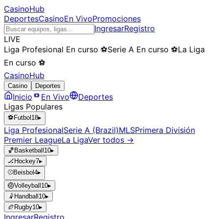
CasinoHub
Deportes
Casino
En Vivo
Promociones
Ingresar
Registro
LIVE
Liga Profesional
En curso
⚽
Serie A
En curso
⚽
La Liga
En curso
⚽
CasinoHub
Casino
Deportes
Inicio
En Vivo
Deportes
Ligas Populares
⚽
Futbol
18
▸
Liga Profesional
Serie A (Brazil)
MLS
Primera División
Premier League
La Liga
Ver todos →
🏀
Basketball
10
▸
🏒
Hockey
7
▸
⚾
Beisbol
4
▸
🏐
Volleyball
10
▸
🤾
Handball
10
▸
🏉
Rugby
10
▸
Ingresar
Registro