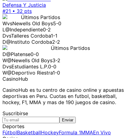
Defensa Y Justicia
#
21
•
32
pts
Últimos Partidos
W
vs
Newells Old Boys
5-0
L
@
Independiente
0-2
D
vs
Talleres Cordoba
1-1
D
@
Instituto Cordoba
2-2
Últimos Partidos
D
@
Platense
0-0
W
@
Newells Old Boys
3-2
D
vs
Estudiantes L.P.
0-0
W
@
Deportivo Riestra
1-0
CasinoHub
CasinoHub es tu centro de casino online y apuestas
deportivas en Peru. Cuotas en futbol, basketball,
hockey, F1, MMA y mas de 190 juegos de casino.
Suscribirse
Enviar
Deportes
Fútbol
Basketball
Hockey
Formula 1
MMA
En Vivo