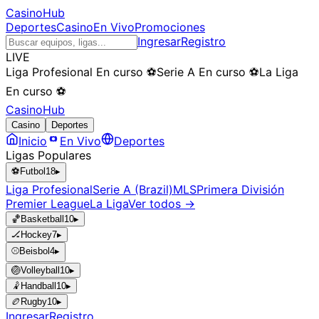
CasinoHub
Deportes
Casino
En Vivo
Promociones
Ingresar
Registro
LIVE
Liga Profesional
En curso
⚽
Serie A
En curso
⚽
La Liga
En curso
⚽
CasinoHub
Casino
Deportes
Inicio
En Vivo
Deportes
Ligas Populares
⚽
Futbol
18
▸
Liga Profesional
Serie A (Brazil)
MLS
Primera División
Premier League
La Liga
Ver todos →
🏀
Basketball
10
▸
🏒
Hockey
7
▸
⚾
Beisbol
4
▸
🏐
Volleyball
10
▸
🤾
Handball
10
▸
🏉
Rugby
10
▸
Ingresar
Registro