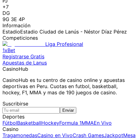
PJ
+7
DG
9
G
3
E
4
P
Información
Estadio
Estadio Ciudad de Lanús - Néstor Díaz Pérez
Competiciones
Liga Profesional
1xBet
Registrarse Gratis
Apuestas de
Lanus
CasinoHub
CasinoHub es tu centro de casino online y apuestas
deportivas en Peru. Cuotas en futbol, basketball,
hockey, F1, MMA y mas de 190 juegos de casino.
Suscribirse
Enviar
Deportes
Fútbol
Basketball
Hockey
Formula 1
MMA
En Vivo
Casino
Tragamonedas
Casino en Vivo
Crash Games
Jackpot
Mesa