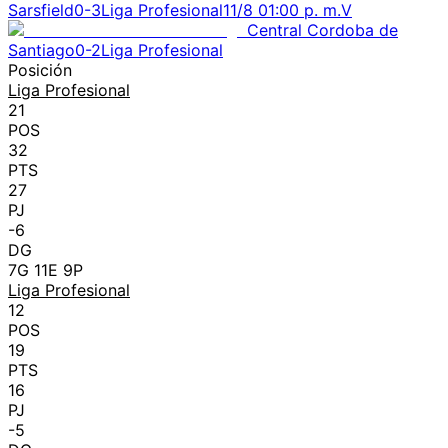
Sarsfield
0-3
Liga Profesional
11/8
01:00 p. m.
V
Central Cordoba de
Santiago
0-2
Liga Profesional
Posición
Liga Profesional
21
POS
32
PTS
27
PJ
-6
DG
7
G
11
E
9
P
Liga Profesional
12
POS
19
PTS
16
PJ
-5