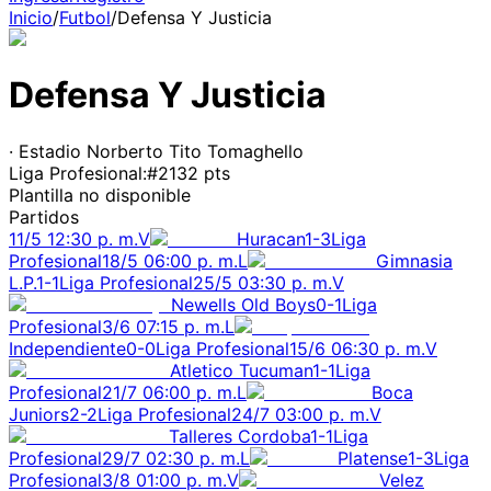
Inicio
/
Futbol
/
Defensa Y Justicia
Defensa Y Justicia
· Estadio Norberto Tito Tomaghello
Liga Profesional
:
#
21
32
pts
Plantilla no disponible
Partidos
11/5
12:30 p. m.
V
Huracan
1-3
Liga
Profesional
18/5
06:00 p. m.
L
Gimnasia
L.P.
1-1
Liga Profesional
25/5
03:30 p. m.
V
Newells Old Boys
0-1
Liga
Profesional
3/6
07:15 p. m.
L
Independiente
0-0
Liga Profesional
15/6
06:30 p. m.
V
Atletico Tucuman
1-1
Liga
Profesional
21/7
06:00 p. m.
L
Boca
Juniors
2-2
Liga Profesional
24/7
03:00 p. m.
V
Talleres Cordoba
1-1
Liga
Profesional
29/7
02:30 p. m.
L
Platense
1-3
Liga
Profesional
3/8
01:00 p. m.
V
Velez