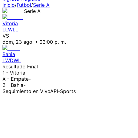
Inicio
/
Futbol
/
Serie A
Serie A
Vitoria
L
L
W
L
L
VS
dom, 23 ago.
•
03:00 p. m.
Bahia
L
W
D
W
L
Resultado Final
1 -
Vitoria
-
X - Empate
-
2 -
Bahia
-
Seguimiento en Vivo
API-Sports