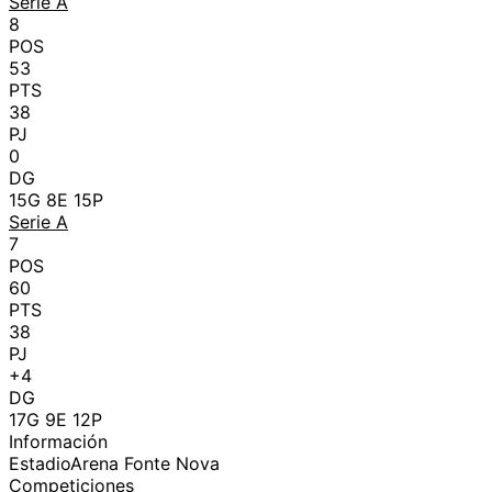
Serie A
8
POS
53
PTS
38
PJ
0
DG
15
G
8
E
15
P
Serie A
7
POS
60
PTS
38
PJ
+4
DG
17
G
9
E
12
P
Información
Estadio
Arena Fonte Nova
Competiciones