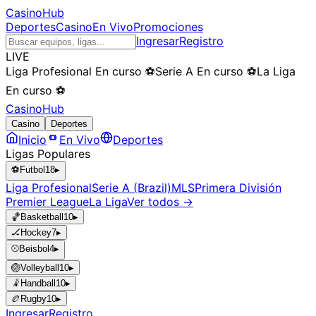
CasinoHub
Deportes
Casino
En Vivo
Promociones
Ingresar
Registro
LIVE
Liga Profesional
En curso
⚽
Serie A
En curso
⚽
La Liga
En curso
⚽
CasinoHub
Casino
Deportes
Inicio
En Vivo
Deportes
Ligas Populares
⚽
Futbol
18
▸
Liga Profesional
Serie A (Brazil)
MLS
Primera División
Premier League
La Liga
Ver todos →
🏀
Basketball
10
▸
🏒
Hockey
7
▸
⚾
Beisbol
4
▸
🏐
Volleyball
10
▸
🤾
Handball
10
▸
🏉
Rugby
10
▸
Ingresar
Registro