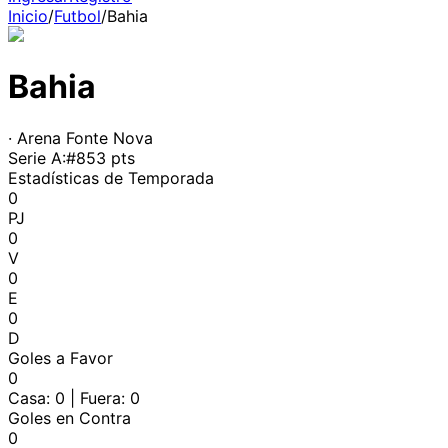
Inicio
/
Futbol
/
Bahia
Bahia
· Arena Fonte Nova
Serie A
:
#
8
53
pts
Estadísticas de Temporada
0
PJ
0
V
0
E
0
D
Goles a Favor
0
Casa:
0
| Fuera:
0
Goles en Contra
0