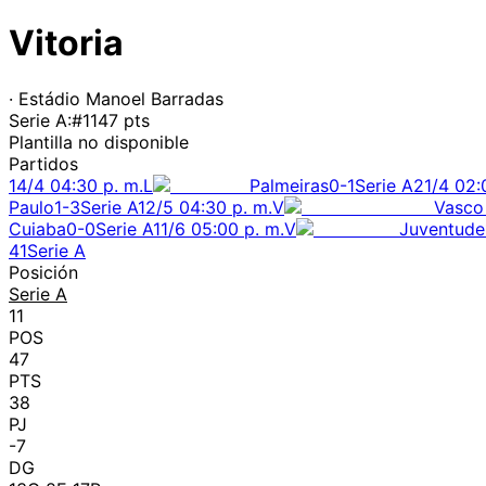
Vitoria
· Estádio Manoel Barradas
Serie A
:
#
11
47
pts
Plantilla no disponible
Partidos
14/4
04:30 p. m.
L
Palmeiras
0-1
Serie A
21/4
02:
Paulo
1-3
Serie A
12/5
04:30 p. m.
V
Vasco
Cuiaba
0-0
Serie A
11/6
05:00 p. m.
V
Juventude
41
Serie A
Posición
Serie A
11
POS
47
PTS
38
PJ
-7
DG