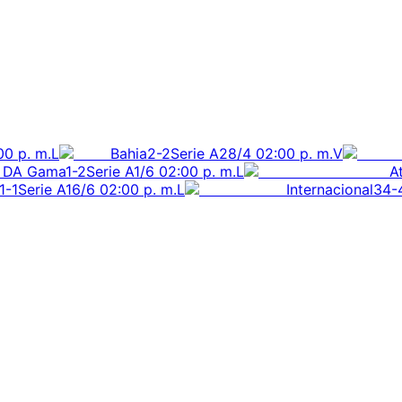
00 p. m.
L
Bahia
2-2
Serie A
28/4
02:00 p. m.
V
 DA Gama
1-2
Serie A
1/6
02:00 p. m.
L
A
1-1
Serie A
16/6
02:00 p. m.
L
Internacional
34-