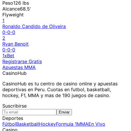
Peso
126 lbs
Alcance
68.5'
Flyweight
1
Ronaldo Candido de Oliveira
0
-
0
-
0
2
Ryan Benoit
0
-
0
-
0
1xBet
Registrarse Gratis
Apuestas MMA
CasinoHub
CasinoHub es tu centro de casino online y apuestas
deportivas en Peru. Cuotas en futbol, basketball,
hockey, F1, MMA y mas de 190 juegos de casino.
Suscribirse
Enviar
Deportes
Fútbol
Basketball
Hockey
Formula 1
MMA
En Vivo
Casino