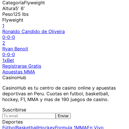
Categoría
Flyweight
Altura
5' 6'
Peso
125 lbs
Flyweight
1
Ronaldo Candido de Oliveira
0
-
0
-
0
2
Ryan Benoit
0
-
0
-
0
1xBet
Registrarse Gratis
Apuestas MMA
CasinoHub
CasinoHub es tu centro de casino online y apuestas
deportivas en Peru. Cuotas en futbol, basketball,
hockey, F1, MMA y mas de 190 juegos de casino.
Suscribirse
Enviar
Deportes
Fútbol
Basketball
Hockey
Formula 1
MMA
En Vivo