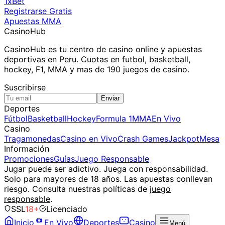
1xBet
Registrarse Gratis
Apuestas MMA
CasinoHub
CasinoHub es tu centro de casino online y apuestas
deportivas en Peru. Cuotas en futbol, basketball,
hockey, F1, MMA y mas de 190 juegos de casino.
Suscribirse
Enviar
Deportes
Fútbol
Basketball
Hockey
Formula 1
MMA
En Vivo
Casino
Tragamonedas
Casino en Vivo
Crash Games
Jackpot
Mesa
Información
Promociones
Guías
Juego Responsable
Jugar puede ser adictivo. Juega con responsabilidad.
Solo para mayores de 18 años. Las apuestas conllevan
riesgo. Consulta nuestras políticas de
juego
responsable
.
SSL
18+
Licenciado
Inicio
En Vivo
Deportes
Casino
Menú