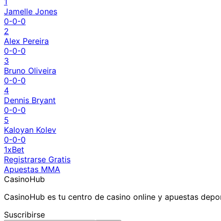
1
Jamelle Jones
0
-
0
-
0
2
Alex Pereira
0
-
0
-
0
3
Bruno Oliveira
0
-
0
-
0
4
Dennis Bryant
0
-
0
-
0
5
Kaloyan Kolev
0
-
0
-
0
1xBet
Registrarse Gratis
Apuestas MMA
CasinoHub
CasinoHub es tu centro de casino online y apuestas depor
Suscribirse