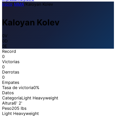
Inicio
/
MMA
/
Kaloyan Kolev
Kaloyan Kolev
0
V
0
D
0
E
Record
0
Victorias
0
Derrotas
0
Empates
Tasa de victoria
0
%
Datos
Categoría
Light Heavyweight
Altura
6' 2'
Peso
205 lbs
Light Heavyweight