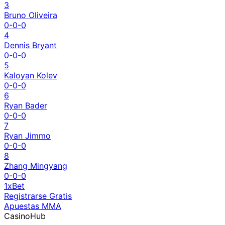
3
Bruno Oliveira
0
-
0
-
0
4
Dennis Bryant
0
-
0
-
0
5
Kaloyan Kolev
0
-
0
-
0
6
Ryan Bader
0
-
0
-
0
7
Ryan Jimmo
0
-
0
-
0
8
Zhang Mingyang
0
-
0
-
0
1xBet
Registrarse Gratis
Apuestas MMA
CasinoHub