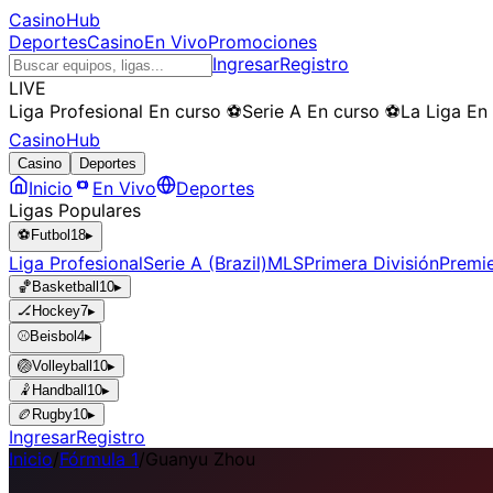
CasinoHub
Deportes
Casino
En Vivo
Promociones
Ingresar
Registro
LIVE
Liga Profesional
En curso
⚽
Serie A
En curso
⚽
La Liga
En
CasinoHub
Casino
Deportes
Inicio
En Vivo
Deportes
Ligas Populares
⚽
Futbol
18
▸
Liga Profesional
Serie A (Brazil)
MLS
Primera División
Premi
🏀
Basketball
10
▸
🏒
Hockey
7
▸
⚾
Beisbol
4
▸
🏐
Volleyball
10
▸
🤾
Handball
10
▸
🏉
Rugby
10
▸
Ingresar
Registro
Inicio
/
Fórmula 1
/
Guanyu Zhou