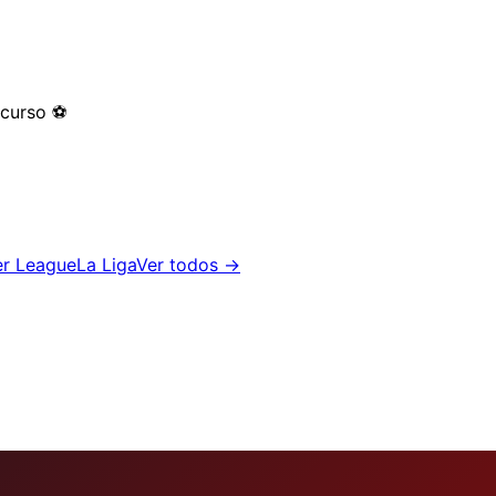
 curso
⚽
er League
La Liga
Ver todos →