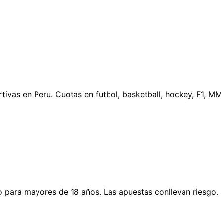
tivas en Peru. Cuotas en futbol, basketball, hockey, F1, M
o para mayores de 18 años. Las apuestas conllevan riesgo. 